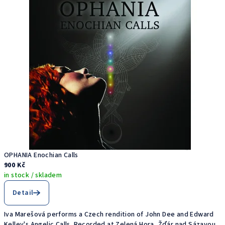
OPHANIA Enochian Calls
900 Kč
in stock / skladem
Detail
Iva Marešová performs a Czech rendition of John Dee and Edward
Kelley's Angelic Calls. Recorded at Zelená Hora, Žďár nad Sázavou