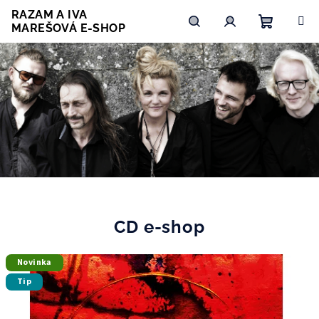
Přejít
RAZAM A IVA
na
MAREŠOVÁ E-SHOP
obsah
Nákupní
Hledat
Přihlášení
košík
.
CD e-shop
Novinka
Tip