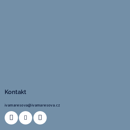
Kontakt
ivamaresova
@
ivamaresova.cz