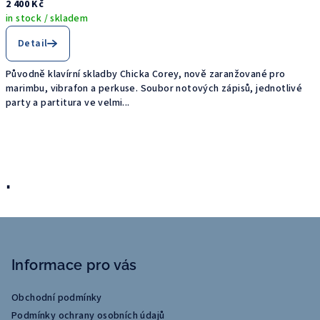
2 400 Kč
in stock / skladem
Detail
Původně klavírní skladby Chicka Corey, nově zaranžované pro
marimbu, vibrafon a perkuse. Soubor notových zápisů, jednotlivé
party a partitura ve velmi...
.
Z
á
Informace pro vás
p
a
Obchodní podmínky
t
Podmínky ochrany osobních údajů