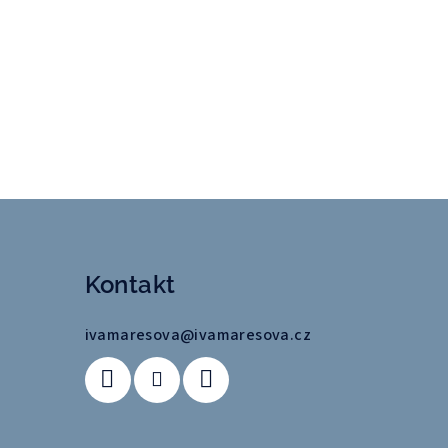
Kontakt
ivamaresova
@
ivamaresova.cz