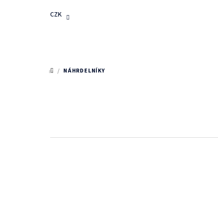
Přejít
CZK
na
obsah
/
NÁHRDELNÍKY
DOMŮ