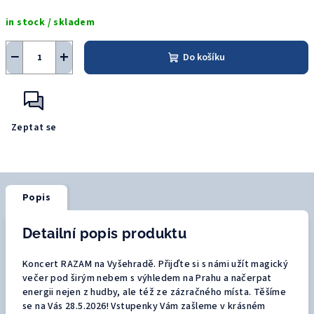
Měrná
in stock / skladem
cena:
−
+
Do košíku
Zeptat se
Popis
Detailní popis produktu
Koncert RAZAM na Vyšehradě. Přijďte si s námi užít magický
večer pod širým nebem s výhledem na Prahu a načerpat
energii nejen z hudby, ale též ze zázračného místa. Těšíme
se na Vás 28.5.2026! Vstupenky Vám zašleme v krásném