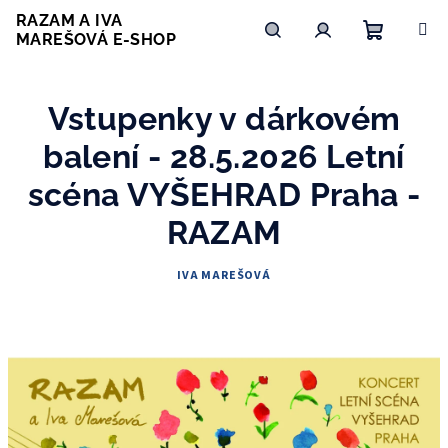
Přejít
RAZAM A IVA
na
MAREŠOVÁ E-SHOP
obsah
Nákupní
Hledat
Přihlášení
Vstupenky v dárkovém
košík
balení - 28.5.2026 Letní
scéna VYŠEHRAD Praha -
RAZAM
IVA MAREŠOVÁ